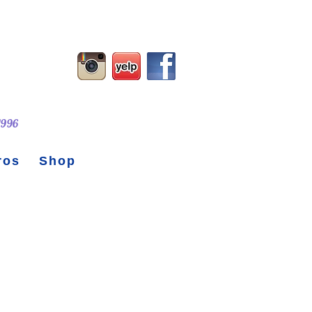
 1996
ros
Shop